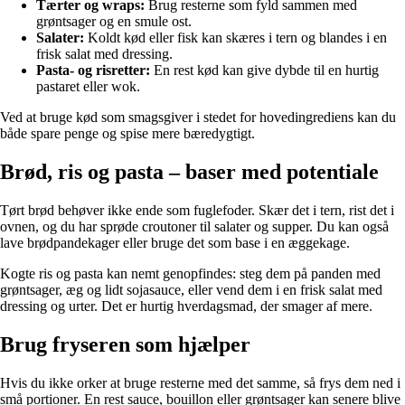
Tærter og wraps:
Brug resterne som fyld sammen med
grøntsager og en smule ost.
Salater:
Koldt kød eller fisk kan skæres i tern og blandes i en
frisk salat med dressing.
Pasta- og risretter:
En rest kød kan give dybde til en hurtig
pastaret eller wok.
Ved at bruge kød som smagsgiver i stedet for hovedingrediens kan du
både spare penge og spise mere bæredygtigt.
Brød, ris og pasta – baser med potentiale
Tørt brød behøver ikke ende som fuglefoder. Skær det i tern, rist det i
ovnen, og du har sprøde croutoner til salater og supper. Du kan også
lave brødpandekager eller bruge det som base i en æggekage.
Kogte ris og pasta kan nemt genopfindes: steg dem på panden med
grøntsager, æg og lidt sojasauce, eller vend dem i en frisk salat med
dressing og urter. Det er hurtig hverdagsmad, der smager af mere.
Brug fryseren som hjælper
Hvis du ikke orker at bruge resterne med det samme, så frys dem ned i
små portioner. En rest sauce, bouillon eller grøntsager kan senere blive