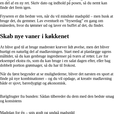
en del af en ny ret. Skriv dato og indhold på posen, så du nemt kan
finde det frem igen.
Fryseren er din bedste ven, når du vil mindske madspild – men husk at
bruge det, du gemmer. Lav eventuelt en “fryserdag” en gang om
måneden, hvor du tømmer ud og laver en buffet af det, du finder.
Skab nye vaner i køkkenet
At blive god til at bruge madrester kræver lidt øvelse, men det bliver
hurtigt en naturlig del af madlavningen. Start med at planlægge ugens
måltider, så du kan genbruge ingredienser på tværs af retter. Lav for
eksempel ekstra ris, som du kan bruge i en salat dagen efter, eller bag
dobbelt portion grøntsager, så du har til frokost.
Når du først begynder at se mulighederne, bliver det næsten en sport at
finde på nye kombinationer – og du vil opdage, at kreativ madlavning
både er sjovt, bæredygtigt og økonomisk.
Bælgfrugter fra bunden: Sådan tilbereder du dem med den bedste smag
og konsistens
Madplan for én – spis godt og undgå madspild