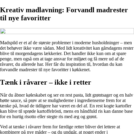
Kreativ madlavning: Forvandl madrester
til nye favoritter
Madspild er et af de største problemer i moderne husholdninger – men
det behøver ikke være sådan. Med lidt kreativitet kan gårsdagens rester
blive til morgendagens lækkerier. Det handler ikke kun om at spare
penge, men også om at tage ansvar for miljøet og få mere ud af de
råvarer, du allerede har. Her får du inspiration til, hvordan du kan
forvandle madrester til nye favoritter i køkkenet.
Tænk i råvarer – ikke i retter
Når du åbner køleskabet og ser en rest pasta, lidt grøntsager og en halv
bøtte sauce, så prøv at se mulighederne i ingredienserne frem for at
tænke på, hvad de tidligere har været en del af. En rest kogte kartofler
kan blive til sprøde kartoffelrösti, mens en håndfuld ris kan danne base
for en hurtig risotto eller stegte ris med æg og grønt.
Ved at tænke i råvarer frem for færdige retter bliver det lettere at
kombinere på nye måder – og du undgår, at noget ender i