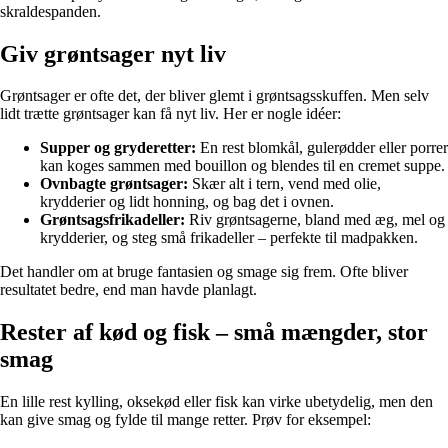
skraldespanden.
Giv grøntsager nyt liv
Grøntsager er ofte det, der bliver glemt i grøntsagsskuffen. Men selv
lidt trætte grøntsager kan få nyt liv. Her er nogle idéer:
Supper og gryderetter:
En rest blomkål, gulerødder eller porrer
kan koges sammen med bouillon og blendes til en cremet suppe.
Ovnbagte grøntsager:
Skær alt i tern, vend med olie,
krydderier og lidt honning, og bag det i ovnen.
Grøntsagsfrikadeller:
Riv grøntsagerne, bland med æg, mel og
krydderier, og steg små frikadeller – perfekte til madpakken.
Det handler om at bruge fantasien og smage sig frem. Ofte bliver
resultatet bedre, end man havde planlagt.
Rester af kød og fisk – små mængder, stor
smag
En lille rest kylling, oksekød eller fisk kan virke ubetydelig, men den
kan give smag og fylde til mange retter. Prøv for eksempel: