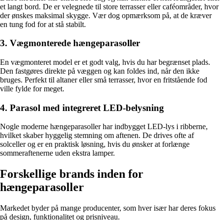
et langt bord. De er velegnede til store terrasser eller caféområder, hvor
der ønskes maksimal skygge. Vær dog opmærksom på, at de kræver
en tung fod for at stå stabilt.
3. Vægmonterede hængeparasoller
En vægmonteret model er et godt valg, hvis du har begrænset plads.
Den fastgøres direkte på væggen og kan foldes ind, når den ikke
bruges. Perfekt til altaner eller små terrasser, hvor en fritstående fod
ville fylde for meget.
4. Parasol med integreret LED-belysning
Nogle moderne hængeparasoller har indbygget LED-lys i ribberne,
hvilket skaber hyggelig stemning om aftenen. De drives ofte af
solceller og er en praktisk løsning, hvis du ønsker at forlænge
sommeraftenerne uden ekstra lamper.
Forskellige brands inden for
hængeparasoller
Markedet byder på mange producenter, som hver især har deres fokus
på design, funktionalitet og prisniveau.