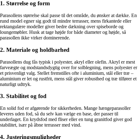
1. Størrelse og form
Parasollens størrelse skal passe til det område, du ønsker at dække. En
rund model egner sig godt til mindre terrasser, mens firkantede eller
rektangulære modeller giver bedre dækning over spiseborde og
loungemøbler. Husk at tage højde for både diameter og højde, så
parasollen ikke virker dominerende.
2. Materiale og holdbarhed
Parasollens dug fås typisk i polyester, akryl eller olefin. Akryl er mest
farveægte og modstandsdygtig over for solblegning, mens polyester er
et prisvenligt valg. Stellet fremstilles ofte i aluminium, stål eller træ –
aluminium er let og rustfrit, mens stål giver robusthed og træ tilfører et
naturligt udtryk.
3. Stabilitet og fod
En solid fod er afgørende for sikkerheden. Mange hængeparasoller
leveres uden fod, så du selv kan vælge en base, der passer til
underlaget. En krydsfod med fliser eller en tung granitfod giver god
stabilitet, især på åbne terrasser med vind.
4. Justeringsmuligheder