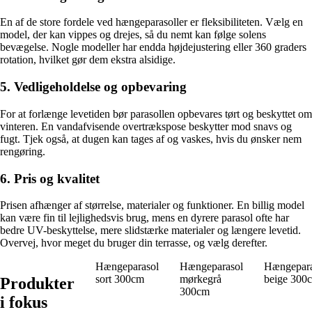
En af de store fordele ved hængeparasoller er fleksibiliteten. Vælg en
model, der kan vippes og drejes, så du nemt kan følge solens
bevægelse. Nogle modeller har endda højdejustering eller 360 graders
rotation, hvilket gør dem ekstra alsidige.
5. Vedligeholdelse og opbevaring
For at forlænge levetiden bør parasollen opbevares tørt og beskyttet om
vinteren. En vandafvisende overtrækspose beskytter mod snavs og
fugt. Tjek også, at dugen kan tages af og vaskes, hvis du ønsker nem
rengøring.
6. Pris og kvalitet
Prisen afhænger af størrelse, materialer og funktioner. En billig model
kan være fin til lejlighedsvis brug, mens en dyrere parasol ofte har
bedre UV-beskyttelse, mere slidstærke materialer og længere levetid.
Overvej, hvor meget du bruger din terrasse, og vælg derefter.
Hængeparasol
Hængeparasol
Hængepara
sort 300cm
mørkegrå
beige 300
Produkter
300cm
i fokus