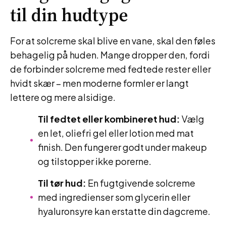
til din hudtype
For at solcreme skal blive en vane, skal den føles
behagelig på huden. Mange dropper den, fordi
de forbinder solcreme med fedtede rester eller
hvidt skær – men moderne formler er langt
lettere og mere alsidige.
Til fedtet eller kombineret hud:
Vælg
en let, oliefri gel eller lotion med mat
finish. Den fungerer godt under makeup
og tilstopper ikke porerne.
Til tør hud:
En fugtgivende solcreme
med ingredienser som glycerin eller
hyaluronsyre kan erstatte din dagcreme.