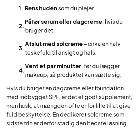
Rens huden
som du plejer.
Påfør serum eller dagcreme
, hvis du
bruger det.
Afslut med solcreme
– cirka en halv
teskefuld til ansigt og hals.
Vent et par minutter
, før du lægger
makeup, så produktet kan sætte sig.
Hvis du bruger en dagcreme eller foundation
med indbygget SPF, er det et godt supplement,
men husk, at mængden ofte er for lille til at give
fuld beskyttelse. En dedikeret solcreme som
sidste trin er derfor stadig den bedste løsning.