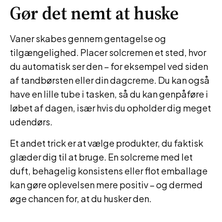
Gør det nemt at huske
Vaner skabes gennem gentagelse og
tilgængelighed. Placer solcremen et sted, hvor
du automatisk ser den – for eksempel ved siden
af tandbørsten eller din dagcreme. Du kan også
have en lille tube i tasken, så du kan genpåføre i
løbet af dagen, især hvis du opholder dig meget
udendørs.
Et andet trick er at vælge produkter, du faktisk
glæder dig til at bruge. En solcreme med let
duft, behagelig konsistens eller flot emballage
kan gøre oplevelsen mere positiv – og dermed
øge chancen for, at du husker den.