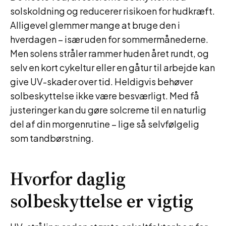
solskoldning og reducerer risikoen for hudkræft.
Alligevel glemmer mange at bruge den i
hverdagen – især uden for sommermånederne.
Men solens stråler rammer huden året rundt, og
selv en kort cykeltur eller en gåtur til arbejde kan
give UV-skader over tid. Heldigvis behøver
solbeskyttelse ikke være besværligt. Med få
justeringer kan du gøre solcreme til en naturlig
del af din morgenrutine – lige så selvfølgelig
som tandbørstning.
Hvorfor daglig
solbeskyttelse er vigtig