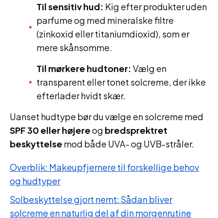
Til sensitiv hud:
Kig efter produkter uden
parfume og med mineralske filtre
(zinkoxid eller titaniumdioxid), som er
mere skånsomme.
Til mørkere hudtoner:
Vælg en
transparent eller tonet solcreme, der ikke
efterlader hvidt skær.
Uanset hudtype bør du vælge en solcreme med
SPF 30 eller højere
og
bredsprektret
beskyttelse
mod både UVA- og UVB-stråler.
Overblik: Makeupfjernere til forskellige behov
og hudtyper
Solbeskyttelse gjort nemt: Sådan bliver
solcreme en naturlig del af din morgenrutine