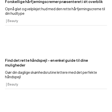
Forskellige hårfjerningscremer præsenteret i ét overblik
Opnå glat og velplejet hud med den rette hårfjerningscreme til
din hudtype
Beauty
Find det rette håndspejl – en enkel guide til dine
muligheder
Gør din daglige skønhedsrutine lettere med det perfekte
håndspejl
Beauty