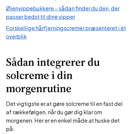
Øjenvippebukkere – sådan finder du den, der
passer bedst til dine vipper
Forskellige hårfjerningscremer præsenteret i ét
overblik
Sådan integrerer du
solcreme i din
morgenrutine
Det vigtigste er at gøre solcreme til en fast del
af rækkefølgen, når du gør dig klar om
morgenen. Her er en enkel måde at huske det
på: