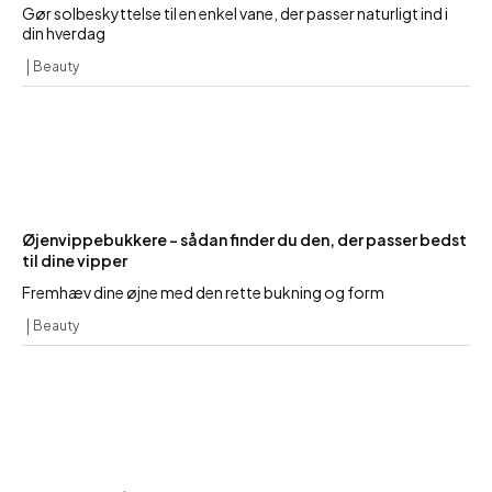
Gør solbeskyttelse til en enkel vane, der passer naturligt ind i
din hverdag
Beauty
Øjenvippebukkere – sådan finder du den, der passer bedst
til dine vipper
Fremhæv dine øjne med den rette bukning og form
Beauty