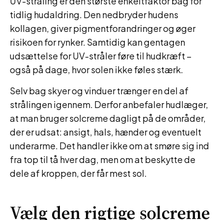
UV-stråling er den største enkeltfaktor bag for
tidlig hudaldring. Den nedbryder hudens
kollagen, giver pigmentforandringer og øger
risikoen for rynker. Samtidig kan gentagen
udsættelse for UV-stråler føre til hudkræft –
også på dage, hvor solen ikke føles stærk.
Selv bag skyer og vinduer trænger en del af
strålingen igennem. Derfor anbefaler hudlæger,
at man bruger solcreme dagligt på de områder,
der er udsat: ansigt, hals, hænder og eventuelt
underarme. Det handler ikke om at smøre sig ind
fra top til tå hver dag, men om at beskytte de
dele af kroppen, der får mest sol.
Vælg den rigtige solcreme